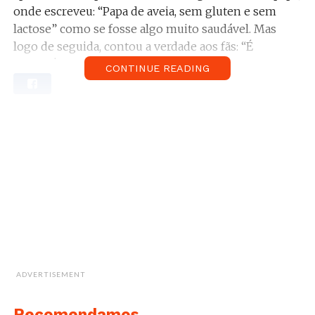
onde escreveu: “Papa de aveia, sem gluten e sem
lactose” como se fosse algo muito saudável. Mas
logo de seguida, contou a verdade aos fãs: “É
Cerelac!”
CONTINUE READING
Relacionado:
Carolina Patrocínio conta o truque
para uma barriga pequena. Descobre aqui.
Ainda a brincar, Carolina desenhou uns morangos e
uma sementes de góji na papa “só para dar aquele
ar”.
Houve seguidores que não perceberam logo a
brincadeira e começaram a pedir a receita à
apresentadora, que também reagiu com humor em
mais uma
story
no seu Instagram.
ADVERTISEMENT
Vê aqui os
Instastories
de Carolina:
Recomendamos...