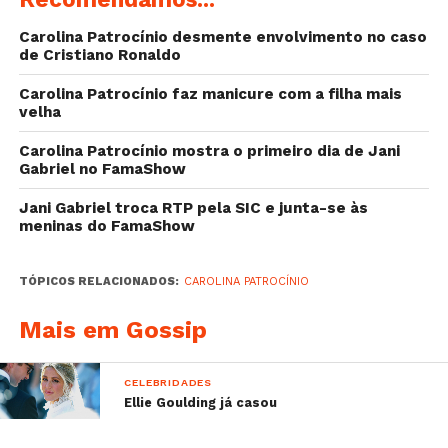
Sabe mais:
Carolina Patrocínio desmente envolvimento no caso
–
Rita Ferro Rodrigues critica Pedro Teixeira e é
de Cristiano Ronaldo
arrasada
–
Rita Pereira reage às acusações de “Photoshop
Carolina Patrocínio faz manicure com a filha mais
velha
e silicone”
–
Cristina Ferreira está hospedada na casa de
Carolina Patrocínio mostra o primeiro dia de Jani
Pablo Escobar
Gabriel no FamaShow
–
Carolina Deslandes faz declaração
Jani Gabriel troca RTP pela SIC e junta-se às
apaixonante ao noivo
meninas do FamaShow
TÓPICOS RELACIONADOS:
CAROLINA PATROCÍNIO
Mais em Gossip
CELEBRIDADES
Ellie Goulding já casou