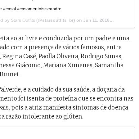
ade #casal #casamentoisiseandre
ed by
Stars Outfits
(@starsoutfits_br) on
Jun 11, 2018 at 5:03am PDT
feita ao ar livre e conduzida por um padre e uma
tado com a presença de vários famosos, entre
s, Regina Casé, Paolla Oliveira, Rodrigo Simas,
anessa Giácomo, Mariana Ximenes, Samantha
 Brunet.
Valverde, e a cuidado da sua saúde, a doçaria da
amento foi isenta de proteína que se encontra nas
ais, pois a atriz manifesta sintomas de doença
ssa razão intolerante ao glúten.