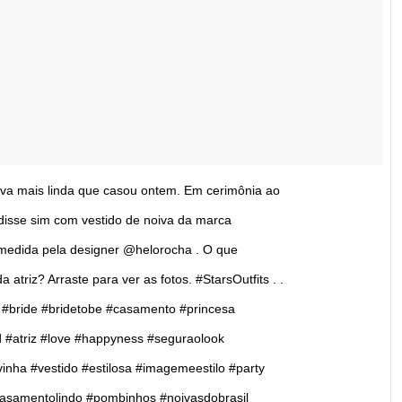
va mais linda que casou ontem. Em cerimônia ao
de disse sim com vestido de noiva da marca
b medida pela designer @helorocha . O que
atriz? Arraste para ver as fotos. #StarsOutfits . .
de #bride #bridetobe #casamento #princesa
d #atriz #love #happyness #seguraolook
vinha #vestido #estilosa #imagemeestilo #party
samentolindo #pombinhos #noivasdobrasil