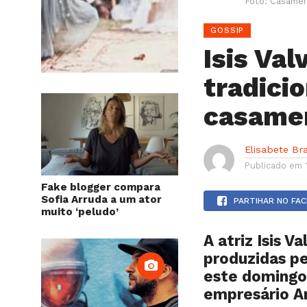
Foto: Casament
GOSSIP
Isis Val
tradici
casame
Elisabete Br
Publicado em
Fake blogger compara
Sofia Arruda a um ator
PARTIHAR NO FA
muito ‘peludo’
A atriz Isis 
produzidas p
este domingo,
empresário A