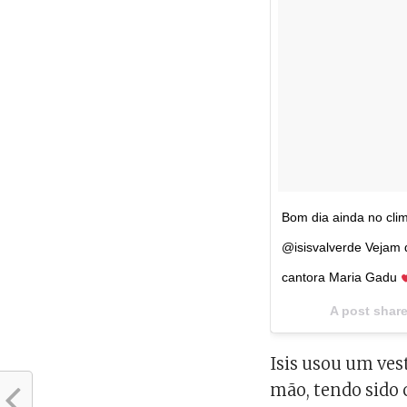
Bom dia ainda no cli
@isisvalverde Vejam 
cantora Maria Gadu
A post shar
Isis usou um ves
mão, tendo sido c