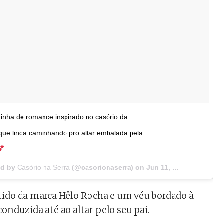
minha de romance inspirado no casório da
que linda caminhando pro altar embalada pela
ed by
Casório na Serra
(@casorionaserra) on
Jun 11, 2018 at 5:39am PDT
tido da marca Hêlo Rocha e um véu bordado à
onduzida até ao altar pelo seu pai.