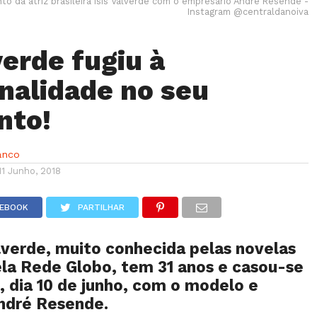
o da atriz brasileira Isis Valverde com o empresário André Resende -
Instagram @centraldanoiva
verde fugiu à
onalidade no seu
nto!
anco
11 Junho, 2018
CEBOOK
PARTILHAR
Valverde, muito conhecida pelas novelas
ela Rede Globo, tem 31 anos e casou-se
 dia 10 de junho, com o modelo e
ndré Resende.