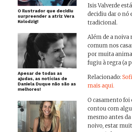
Isis Valverde es
O ilustrador que decidiu
decidiu dar o n
surpreender a atriz Vera
Kolodzig!
tradicional.
Além de a noiva 
comum nos casame
por muita anima
fugiu à regra (a 
Apesar de todas as
Relacionado:
Sof
ajudas, as notícias de
Daniela Duque não são as
mais aqui.
melhores!
O casamento foi 
contou com algu
mesmo antes da t
noivo, estar mui