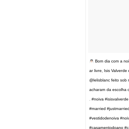
Bom dia com a noi
ar livre, Isis Valver
@lelisblanc feito so
acharam da escolha da 
. #noiva #isisvalver
#married #justmarrie
#vestidodenoiva #noi
#casamentodoano #ca