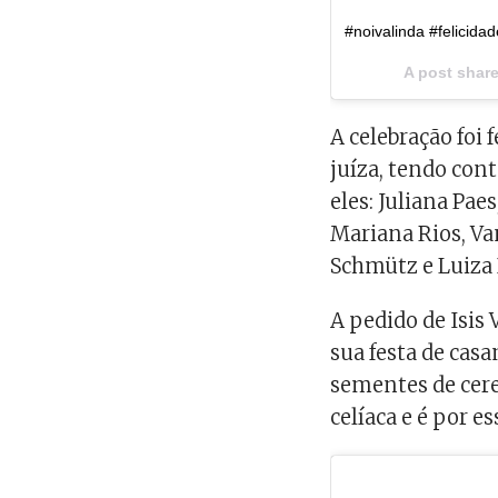
#noivalinda #felicid
A post shar
A celebração foi 
juíza, tendo con
eles: Juliana Pae
Mariana Rios, V
Schmütz e Luiza
A pedido de Isis 
sua festa de cas
sementes de cere
celíaca e é por e