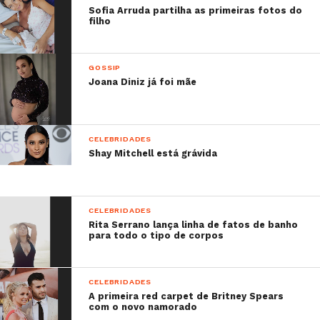
há quem, apesar de não se pronunciar em relação a
Sofia Arruda partilha as primeiras fotos do
filho
este assunto, assuma gostar da aparência da atriz e
até chegar a compará-la à Kim Kardashian (mas em
versão portuguesa).
GOSSIP
Joana Diniz já foi mãe
Sabe mais:
–
Rita Ferro Rodrigues incentiva o craque a não
tirar a “barbicha”
CELEBRIDADES
–
Paulo Pires adota um novo visual após novela
Shay Mitchell está grávida
da TVI
–
Rita Pereira é a protagonista da revista
“Women’s Health”
CELEBRIDADES
–
Os looks das caras famosas na 8ª edição do
Rita Serrano lança linha de fatos de banho
para todo o tipo de corpos
Rock in Rio
CELEBRIDADES
A primeira red carpet de Britney Spears
com o novo namorado