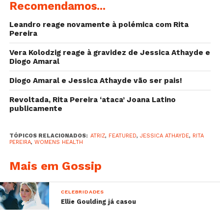
Recomendamos...
Leandro reage novamente à polémica com Rita
Pereira
Vera Kolodzig reage à gravidez de Jessica Athayde e
Diogo Amaral
Diogo Amaral e Jessica Athayde vão ser pais!
Revoltada, Rita Pereira ‘ataca’ Joana Latino
publicamente
TÓPICOS RELACIONADOS:
ATRIZ
,
FEATURED
,
JESSICA ATHAYDE
,
RITA
PEREIRA
,
WOMENS HEALTH
Mais em Gossip
CELEBRIDADES
Ellie Goulding já casou
Vou só ali fazer mais uns agachamentos para