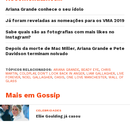
Love Manchester” conseguiu angariar?
Ariana Grande conhece o seu ídolo
Descobre aqui.
Já foram reveladas as nomeações para os VMA 2019
O vocalista dos Oasis e dos Beady Eyes apareceu
apenas momentos depois dos
Coldplay terem
Sabe quais são as fotografias com mais likes no
Instagram?
cantado a sua música “Don’t Look Back in Anger”
que dedicaram a Ariana Grande.
Depois da morte de Mac Miller, Ariana Grande e Pete
Davidson terminam noivado
Outros artistas presentes no concerto foram
Justin
Bieber
,
Coldplay
,
Katy Perry
,
Miley Cyrus
,
Pharrell
TÓPICOS RELACIONADOS:
ARIANA GRANDE
,
BEADY EYE
,
CHRIS
Williams
,
Take That
,
Niall Horan
,
Little Mix
,
Robbie
MARTIN
,
COLDPLAY
,
DON'T LOOK BACK IN ANGER
,
LIAM GALLAGHER
,
LIVE
FOREVER
,
NOEL GALLAGHER
,
OASIS
,
ONE LOVE MANCHESTER
,
WALL OF
Williams
e
Black Eyed Peas
, entre outros.
GLASS
Vê a atuação de Liam Gallagher aqui:
Mais em Gossip
CELEBRIDADES
Ellie Goulding já casou