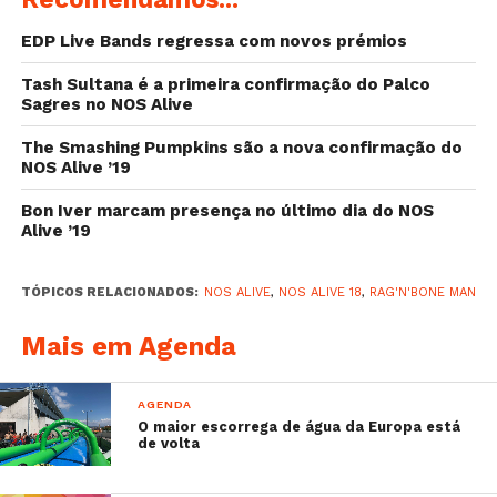
EDP Live Bands regressa com novos prémios
Tash Sultana é a primeira confirmação do Palco
Sagres no NOS Alive
The Smashing Pumpkins são a nova confirmação do
NOS Alive ’19
Depois da edição de 2017 ter esgotado a três meses
Bon Iver marcam presença no último dia do NOS
da abertura de portas, o NOS Alive volta a fazer
Alive ’19
história e a esgotar os passes de três dias e os
bilhetes diários para dia 14 de julho a sete meses do
TÓPICOS RELACIONADOS:
NOS ALIVE
,
NOS ALIVE 18
,
RAG'N'BONE MAN
evento.
Mais em Agenda
Para os fãs que não querem ficar de fora, foi
disponibilizado um novo passe de dois dias. O passe
AGENDA
para 12 e 13 de julho já pode ser adquirido nos locais
O maior escorrega de água da Europa está
habituais.
de volta
Relacionado:
NOS Alive ’18: preços voltam a