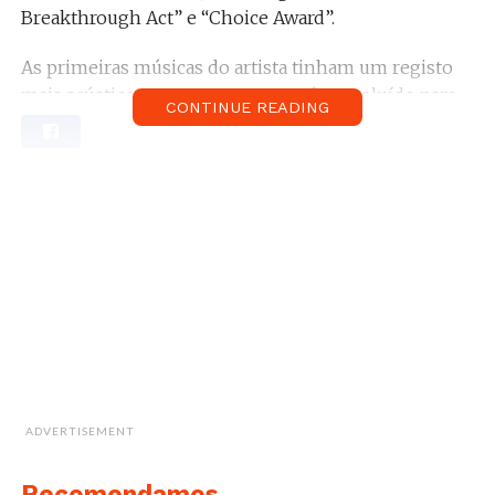
Breakthrough Act” e “Choice Award”.
As primeiras músicas do artista tinham um registo
mais acústico, mas com o tempo têm evoluído para
CONTINUE READING
um som mais eletrónico.
Ouve aqui “Skin” de Rag’n’Bone Man:
ADVERTISEMENT
Recomendamos...