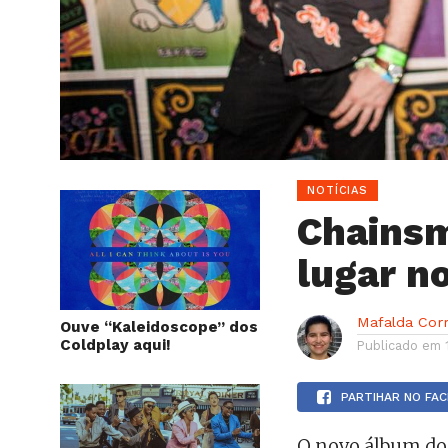
NOTÍCIAS
Chainsm
lugar n
Mafalda Cor
Ouve “Kaleidoscope” dos
Coldplay aqui!
Publicado em
PARTIHAR NO FA
O novo álbum do