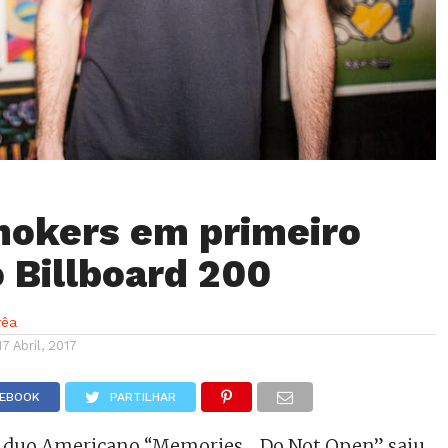
okers em primeiro
o Billboard 200
rêa
17 Abril, 2017
CEBOOK
PARTILHAR
 duo Americano “Memories… Do Not Open” saiu