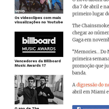
dia 7 de abril e
primeiro lugar d
Os videoclipes com mais
visualizações no Youtube
The Chainsmokers
chegar ao número
Gaga em novemb
“Memories… Do N
primeira semana
Vencedores da Billboard
promoção que jun
Music Awards 17
banda.
A
digressão do 
abril em Miami e
O ano de The
----------------