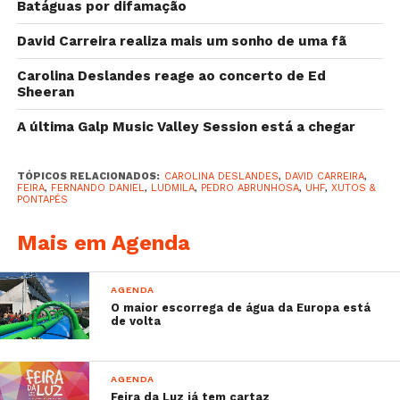
Batáguas por difamação
David Carreira realiza mais um sonho de uma fã
Carolina Deslandes reage ao concerto de Ed
Sheeran
A última Galp Music Valley Session está a chegar
TÓPICOS RELACIONADOS:
CAROLINA DESLANDES
,
DAVID CARREIRA
,
FEIRA
,
FERNANDO DANIEL
,
LUDMILA
,
PEDRO ABRUNHOSA
,
UHF
,
XUTOS &
PONTAPÉS
Mais em Agenda
https://feirasaomateus.pt/index.php
AGENDA
O maior escorrega de água da Europa está
de volta
AGENDA
Feira da Luz já tem cartaz