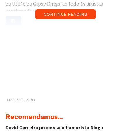
os UHF e os Gipsy Kings, ao todo 14 artistas
confirmados.
CONTINUE READING
Serão esperados mais nomes em breve, anunciados
no site da Feira de São Mateus ou redes sociais.
ADVERTISEMENT
Recomendamos...
David Carreira processa o humorista Diogo