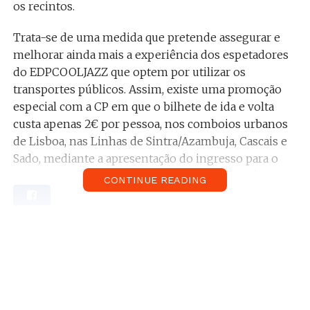
os recintos.
Trata-se de uma medida que pretende assegurar e
melhorar ainda mais a experiência dos espetadores
do EDPCOOLJAZZ que optem por utilizar os
transportes públicos. Assim, existe uma promoção
especial com a CP em que o bilhete de ida e volta
custa apenas 2€ por pessoa, nos comboios urbanos
de Lisboa, nas Linhas de Sintra/Azambuja, Cascais e
Sado, mediante a apresentação do ingresso para o
concerto. Para usufruir dos
Tuk Tuks
bastará
CONTINUE READING
também apresentar este ingresso.
Informações úteis para os 8 dias de concertos
LOCALIZAÇÂO DO FESTIVAL – 2 LOCAIS
JARDINS MARQUÊS DE POMBAL, OEIRAS
Morada: Largo Marquês de Pombal