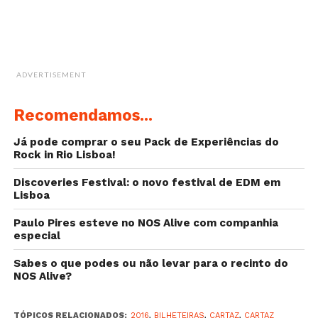
QUAL A MELHOR FORMA DE CHEGAR?
Carro: Autoestrada A5, saída para Oeiras/Porto
Salvo.
Comboio: Linha de Cascais, sair na estação de
ADVERTISEMENT
Oeiras e seguir 10 minutos a pé.
Mapa de localização do Estacionamento:
Recomendamos...
http://www.edpcooljazz.com/img/acessos_jardim_e
Já pode comprar o seu Pack de Experiências do
PARQUE DOS POETAS, ESTÁDIO OEIRAS
Rock in Rio Lisboa!
Morada: Rua Coro de Santo Amaro de Oeiras 12 |
Discoveries Festival: o novo festival de EDM em
2780-379 Oeiras
Lisboa
QUAL A MELHOR FORMA DE CHEGAR?
Carro: Autoestrada A5, saída para Oeiras/Porto
Paulo Pires esteve no NOS Alive com companhia
especial
Salvo.
Comboio: Linha de Cascais, sair na estação de
Sabes o que podes ou não levar para o recinto do
Paço de Arcos e seguir 20 minutos a pé.
NOS Alive?
Mapa de localização do Estacionamento:
http://www.edpcooljazz.com/img/acessos_estadio_edp
TÓPICOS RELACIONADOS:
2016
,
BILHETEIRAS
,
CARTAZ
,
CARTAZ