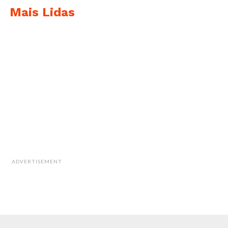
Diego el Cigala / 85 Tour + Luís Represas com
Mais Lidas
Paulo Flores – Mestiço (
26 de julho) e
Marisa
Monte convida Carminho
(27 de julho) para mais
um inesquecível
EDPCOOLJAZZ.
ADVERTISEMENT