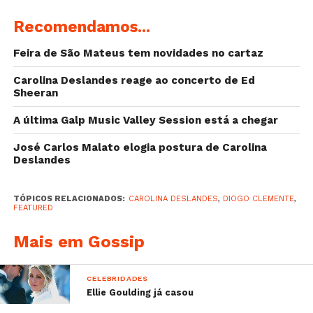
View this post on Instagram
Recomendamos...
Feira de São Mateus tem novidades no cartaz
Carolina Deslandes reage ao concerto de Ed
Sheeran
A última Galp Music Valley Session está a chegar
Wear your bump proudly
José Carlos Malato elogia postura de Carolina
Deslandes
A post shared by
Blossom
(@carolinadeslandes) on
Oc
TÓPICOS RELACIONADOS:
CAROLINA DESLANDES
,
DIOGO CLEMENTE
,
FEATURED
A cantora chegou mesmo a provocar os fãs ao
sugerir que podia estar à espera de dois bebés e não
Mais em Gossip
apenas um, numa publicação do Instagram onde
perguntava aos seus seguidores: “1 ou 2?”.
CELEBRIDADES
Ellie Goulding já casou
Sabe mais: