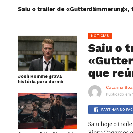
Saiu o trailer de «Gutterdämmerung», 
HOME
NOTÍCIAS
Saiu o t
«Gutte
que reú
Josh Homme grava
história para dormir
Catarina Soa
Publicado em
PARTIHAR NO FA
Saiu hoje o trail
Bjorn Tagemos e 