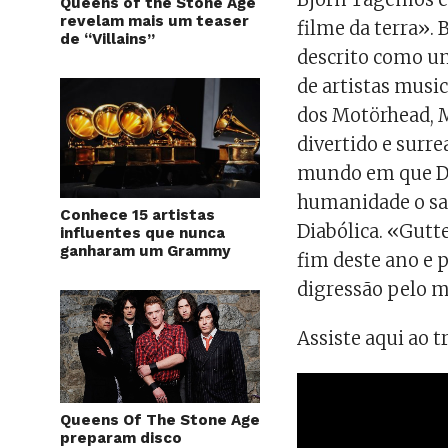
Queens of the Stone Age
revelam mais um teaser
filme da terra».
de “Villains”
descrito como u
de artistas mus
dos Motörhead, M
divertido e surre
mundo em que De
humanidade o sag
Conhece 15 artistas
Diabólica. «Gut
influentes que nunca
ganharam um Grammy
fim deste ano e 
digressão pelo 
Assiste aqui ao tr
Queens Of The Stone Age
preparam disco