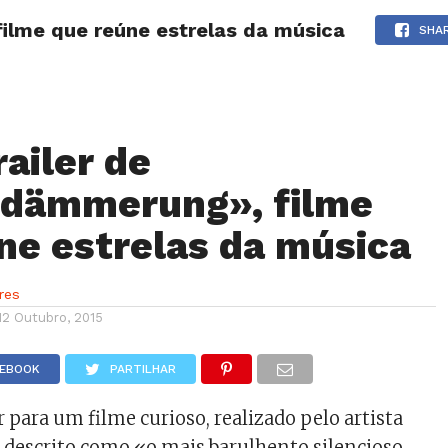
filme que reúne estrelas da música
NOTÍCIAS
GOSSIP
FUTEBOL
AGENDA
SHA
railer de
rdämmerung», filme
ne estrelas da música
res
12 Outubro, 2015
CEBOOK
PARTILHAR
er para um filme curioso, realizado pelo artista
descrito como «o mais barulhento silencioso