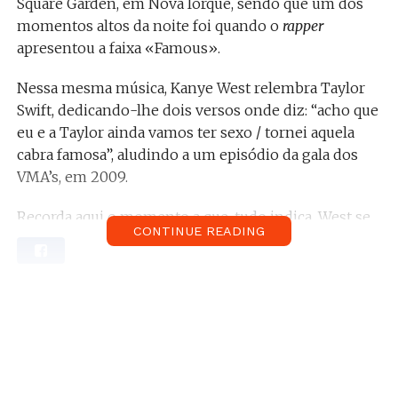
Square Garden, em Nova Iorque, sendo que um dos
momentos altos da noite foi quando o
rapper
apresentou a faixa «Famous».
Nessa mesma música, Kanye West relembra Taylor
Swift, dedicando-lhe dois versos onde diz: “acho que
eu e a Taylor ainda vamos ter sexo / tornei aquela
cabra famosa”, aludindo a um episódio da gala dos
VMA’s, em 2009.
Recorda aqui o momento a que, tudo indica, West se
CONTINUE READING
refere.