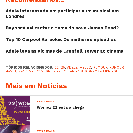
Adele interessada em participar num musical em
Londres
Photo by Traci @tracii_m Translation
Beyoncé vai cantar o tema do novo James Bond?
by @wannabeadkins Adele @Adele's letter from
Top 10 Carpool Karaoke: Os melhores episódios
her your book! "So this is it after 15 months on
Adele leva as vítimas de Grenfell Tower ao cinema
the road and 18 months of 25 we are at the end.
We have taken this tour across uk+ Ireland,
TÓPICOS RELACIONADOS:
22
,
25
,
ADELE
,
HELLO
,
RUMOUR
,
RUMOUR
HAS IT
,
SEND MY LOVE
,
SET FIRE TO THE RAIN
,
SOMEONE LIKE YOU
throughout Europe, all over America and I finally
Mais em Notícias
got to go to Australia and New Zealand too.
Touring is a peculiar thing, it doesn't suit me
FESTIVAIS
particularly well. I'm a real homebody and I get so
Womex 22 está a chegar
much joy in the small things. Plus I'm dramatic
and have a terrible history of touring. Until now
FESTIVAIS