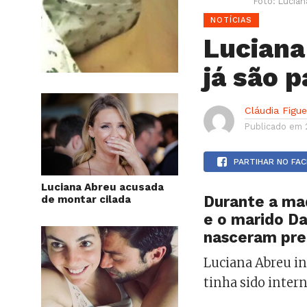
Foto: Lucian
NOTÍCIAS
Luciana
já são 
Cláudia Figu
Publicado em
PARTIHAR NO FA
Luciana Abreu acusada
Durante a ma
de montar cilada
e o marido D
nasceram prem
Luciana Abreu in
tinha sido inter