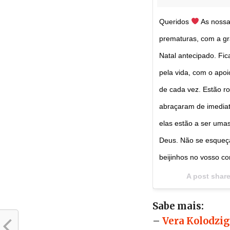
Queridos
As nossa
prematuras, com a g
Natal antecipado. Fic
pela vida, com o apo
de cada vez. Estão r
abraçaram de imediato
elas estão a ser uma
Deus. Não se esqueça
beijinhos no vosso co
A post shar
Sabe mais:
–
Vera Kolodzi