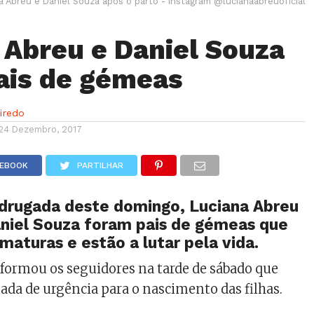
a Abreu e Daniel Souza após o parto - Instagram @lucianaabreuoficial
 Abreu e Daniel Souza
pais de gémeas
eiredo
24 Dezembro, 2017
CEBOOK
PARTILHAR
drugada deste domingo, Luciana Abreu
aniel Souza foram pais de gémeas que
aturas e estão a lutar pela vida.
formou os seguidores na tarde de sábado que
nada de urgência para o nascimento das filhas.