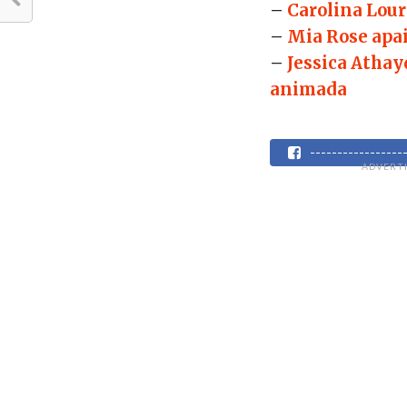
–
Carolina Lour
–
Mia Rose apa
–
Jessica Athay
animada
----------------
ADVERT