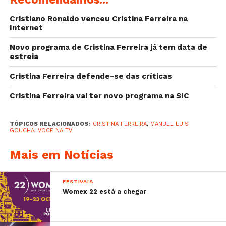
–
Lena D’Água envergonhada depois de pedido
Cristiano Ronaldo venceu Cristina Ferreira na
desesperado
Internet
–
Carolina Deslandes partilha foto na sanita
Novo programa de Cristina Ferreira já tem data de
estreia
Cristina Ferreira defende-se das críticas
Cristina Ferreira vai ter novo programa na SIC
TÓPICOS RELACIONADOS:
CRISTINA FERREIRA
,
MANUEL LUIS
GOUCHA
,
VOCE NA TV
Mais em Notícias
FESTIVAIS
Womex 22 está a chegar