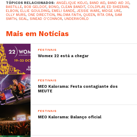
TÓPICOS RELACIONADOS:
ANGÉLIQUE KIDJO
,
BAND AID
,
BAND AID 30
,
BASTILLE
,
BOB GELDOF
,
BONO
,
CLEAN BANDIT
,
COLDPLAY
,
ED SHEERAN
,
ELBOW
,
ELLIE GOULDING
,
EMELI SANDÉ
,
JESSIE WARE
,
MIDGE URE
,
OLLY MURS
,
ONE DIRECTION
,
PALOMA FAITH
,
QUEEN
,
RITA ORA
,
SAM
SMITH
,
SEAL
,
SINEAD O'CONNOR
,
UNDERWORLD
Mais em Notícias
FESTIVAIS
Womex 22 está a chegar
FESTIVAIS
MEO Kalorama: Festa contagiante dos
MEUTE
FESTIVAIS
MEO Kalorama: Balanço oficial