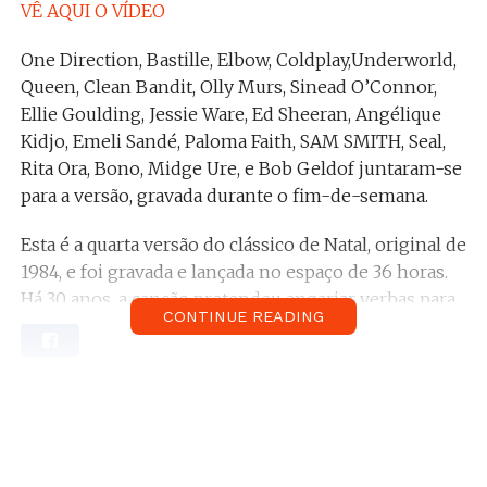
VÊ AQUI O VÍDEO
One Direction, Bastille, Elbow, Coldplay,Underworld,
Queen, Clean Bandit, Olly Murs, Sinead O’Connor,
Ellie Goulding, Jessie Ware, Ed Sheeran, Angélique
Kidjo, Emeli Sandé, Paloma Faith, SAM SMITH, Seal,
Rita Ora, Bono, Midge Ure, e Bob Geldof juntaram-se
para a versão, gravada durante o fim-de-semana.
Esta é a quarta versão do clássico de Natal, original de
1984, e foi gravada e lançada no espaço de 36 horas.
Há 30 anos, a canção pretendeu angariar verbas para
CONTINUE READING
lutar contra a fome na Etiópia. Desta vez, a missão é
auxiliar no combate ao Ébola, a afectar vários países
de África. A letra teve algumas alterações em relação
à original para se adaptar à nova missão da canção, já
à venda no iTunes. As doações para a causa podem
também ser feitas
aqui
.