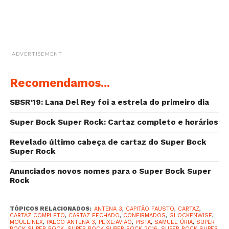
Glockenwise
Basset Hounds
Pista
16 de julho
ADVERTISEMENT
Moullinex
Mike El Nite
Recomendamos...
Salto
Slow J
SBSR’19: Lana Del Rey foi a estrela do primeiro dia
Super Bock Super Rock: Cartaz completo e horários
Revelado último cabeça de cartaz do Super Bock
Super Rock
Anunciados novos nomes para o Super Bock Super
Rock
TÓPICOS RELACIONADOS:
ANTENA 3
,
CAPITÃO FAUSTO
,
CARTAZ
,
CARTAZ COMPLETO
,
CARTAZ FECHADO
,
CONFIRMADOS
,
GLOCKENWISE
,
MOULLINEX
,
PALCO ANTENA 3
,
PEIXE:AVIÃO
,
PISTA
,
SAMUEL ÚRIA
,
SUPER
BOCK SUPER ROCK
,
SUPER BOCK SUPER ROCK 2016
,
SUPER BOCK SUPER