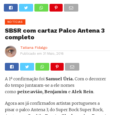
NOTÍCIAS
SBSR com cartaz Palco Antena 3
completo
Tatiana Fidalgo
Publicado em
31 Maio, 2016
A 1ª confirmação foi
Samuel Úria.
Com o decorrer
do tempo juntaram-se a ele nomes
como
peixe:avião, Benjamim
e
Alek Rein
.
Agora aos já confirmados artistas portugueses a
pisar o palco Antena 3, do Super Bock Super Rock,