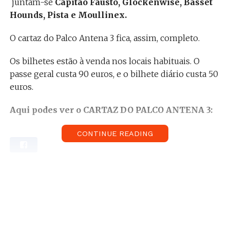
juntam-se
Capitão Fausto, Glockenwise, Basset
Hounds, Pista e Moullinex.
O cartaz do Palco Antena 3 fica, assim, completo.
Os bilhetes estão à venda nos locais habituais. O
passe geral custa 90 euros, e o bilhete diário custa 50
euros.
Aqui podes ver o CARTAZ DO PALCO ANTENA 3:
14 de julho
CONTINUE READING
Samuel Úria
peixe:avião
Alek Rein
Benjamim
15 de julho
Capitão Fausto