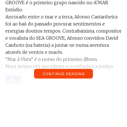
GROOVE é o primeiro grupo nascido no A’MAR
Estúdio.
Ancorado entre o mar e a terra, Afonso Castanheira
foi ao baú do passado procurar sentimentos e
energias doutros tempos. Contrabaixista, compositor
e vocalista do SEA GROOVE, Afonso convidou David
Canhoto (na bateria) a juntar-se numa aventura
através de ventos e marés.
“Mar à Vista” é o nome do primeiro álbum.
Num tempo em que faltam a coerência e a justiça
social, SEA GROOVE vem com uma mensagem de
CONTINUE READING
ajuda àqueles que insistem em recuperar os valores
da partilha e do amor pela natureza da vida.