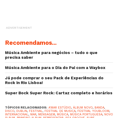
ADVERTISEMENT
Recomendamos...
Música Ambiente para negócios – tudo o que
precisa saber
Música Ambiente para o Dia do Pai com a Waybox
Já pode comprar o seu Pack de Experiências do
Rock in Rio Lisboa!
Super Bock Super Rock: Cartaz completo e horários
TÓPICOS RELACIONADOS:
A'MAR ESTÚDIO
,
ÁLBUM NOVO
,
BANDA
,
DISCO
,
DUBLIN
,
FESTIVAL
,
FESTIVAL DE MUSICA
,
FESTIVAL YOUBLOOM
,
INTERNACIONAL
,
MAR
,
MENSAGEM
,
MÚSICA
,
MÚSICA PORTUGUESA
,
NOVO
ÁLBUM
,
PRIMEIRO ALBUM
,
REPRESENTAR
,
SEA GROOVE
,
SURF