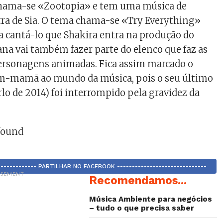
chama-se «Zootopia» e tem uma música de
tra de Sia. O tema chama-se «Try Everything»
a cantá-lo que Shakira entra na produção do
ana vai também fazer parte do elenco que faz as
ersonagens animadas. Fica assim marcado o
ém-mamã ao mundo da música, pois o seu último
lo de 2014) foi interrompido pela gravidez da
found
-------------- PARTILHAR NO FACEBOOK ------------------------------
ISEMENT
Recomendamos...
Música Ambiente para negócios
– tudo o que precisa saber