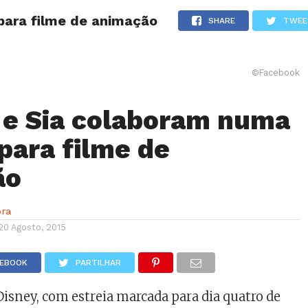
para filme de animação
NOTÍCIAS
GOSSIP
FUTEBOL
AGENDA
SHARE
TWEE
©Facebook
 e Sia colaboram numa
para filme de
ão
ra
20 Agosto, 2015
CEBOOK
PARTILHAR
Disney, com estreia marcada para dia quatro de