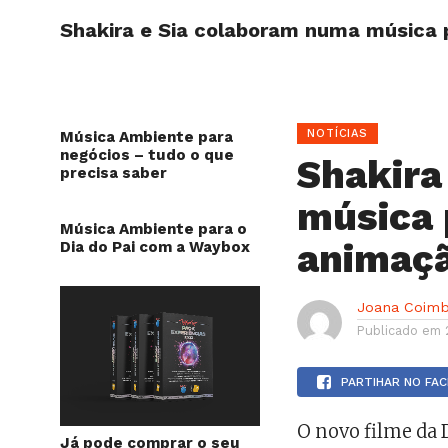
Shakira e Sia colaboram numa música 
HOME
NOTÍCIAS
Música Ambiente para
negócios – tudo o que
Shakira
precisa saber
música 
Música Ambiente para o
animaç
Dia do Pai com a Waybox
Joana Coimb
Publicado em
PARTIHAR NO FA
O novo filme da 
Já pode comprar o seu