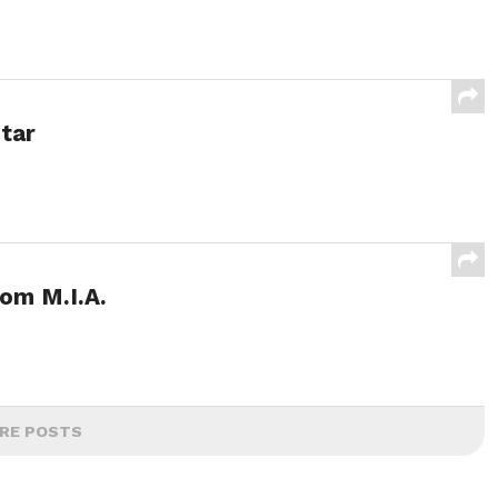
otar
com M.I.A.
RE POSTS