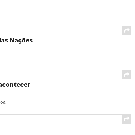
das Nações
acontecer
boa.