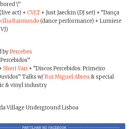
bored \”
(live act) +
CVLT
+ Just Jaeckin (DJ set) + “Dança
cília Raimundo
(dance performance) + Lumiere
(VJ)
d by
Percebes
 Percebidos”
+
Sheri Vari
+ “Discos Percebidos: Primeiro
Ouvidos” Talks w/
Rui Miguel Abreu
& special
c & vinyl industry
da Village Underground Lisboa
-------------- PARTILHAR NO FACEBOOK ------------------------------