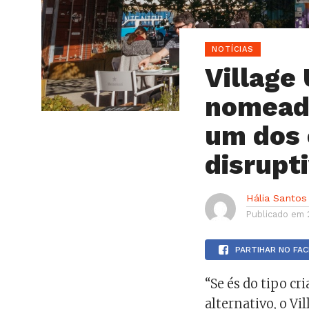
NOTÍCIAS
Village
nomead
um dos 
disrupt
Hália Santos
Publicado em
PARTIHAR NO FA
“Se és do tipo cr
alternativo, o Vi