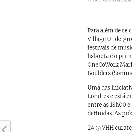
Village Underground Lisboa 
Para além de se c
Village Undergro
festivais de músi
lisboeta é o prim
OneCoWork Marin
Boulders (Sommer
Uma das iniciat
Londres e está e
entre as 18h00 e 
definidas. As pró
24 ㋡ VHH curate