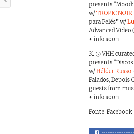
presents “Mood: 
w/
TROPIC NOIR
para Pelés” w/
Lu
Advanced Video 
+ info soon
31 ㋡ VHH curate
presents “Discos
w/
Hélder Russo
Falados, Depois 
guests from musi
+ info soon
Fonte: Facebook 
----------------