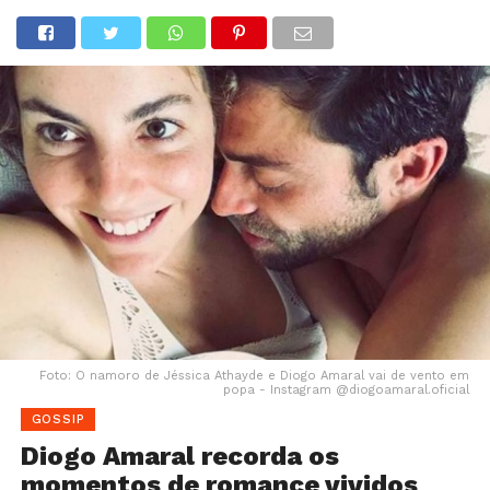
Foto: O namoro de Jéssica Athayde e Diogo Amaral vai de vento em
popa - Instagram @diogoamaral.oficial
GOSSIP
Diogo Amaral recorda os
momentos de romance vividos