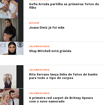
[coração]” ou “É esse reflexo que provoca esse
Sofia Arruda partilha as primeiras fotos do
sorriso lindo?”.
filho
Sabe mais:
–
Rita Ferro Rodrigues: “Inchem xoninhas”!
GOSSIP
Joana Diniz já foi mãe
–
Rita Ferro despede-se do verão em bom!
–
O ator João Baptista encontra-se ainda
hospitalizado mas já falou sobre o sucedido!
–
Vanessa Martins revolta-se: “Parem de
CELEBRIDADES
Shay Mitchell está grávida
inventar e já saem a ganhar!”
CELEBRIDADES
Rita Serrano lança linha de fatos de banho
para todo o tipo de corpos
CELEBRIDADES
A primeira red carpet de Britney Spears
com o novo namorado