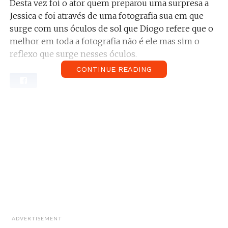
Desta vez foi o ator quem preparou uma surpresa a
Jessica e foi através de uma fotografia sua em que
surge com uns óculos de sol que Diogo refere que o
melhor em toda a fotografia não é ele mas sim o
reflexo que surge nesses óculos.
CONTINUE READING
Relacionado:
Jessica Athayde acompanha Diogo
Amaral em viagem de trabalho. Sabe mais aqui.
A foto foi tirada pela atriz durante as férias de verão
do casal nas Maldivas e, além de revelar o sorriso de
felicidade do ator, revela também a entrega e
dedicação de Jessica que, pelo reflexo das lentes dos
óculos, se vê também um enorme sorriso no seu
rosto.
ADVERTISEMENT