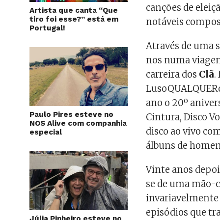
canções de eleiçã
Artista que canta “Que
tiro foi esse?” está em
notáveis compos
Portugal!
Através de uma s
nos numa viagem
carreira dos
Clã
.
LusoQUALQUERcoi
ano o 20º aniver
Paulo Pires esteve no
Cintura, Disco V
NOS Alive com companhia
disco ao vivo co
especial
álbuns de homen
Vinte anos depoi
se de uma mão-ch
invariavelmente 
episódios que tr
Júlia Pinheiro esteve no