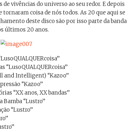
 de vivências do universo ao seu redor. E depois
e tornaram coisa de nós todos. As 20 que aqui se
hamento deste disco são por isso parte da banda
s últimos 20 anos.
?) “LusoQUALQUERcoisa”
ias “LusoQUALQUERcoisa”
ll and Intelligent) “Kazoo”
xpressão “Kazoo”
órias “XX anos, XX bandas”
da Bamba “Lustro”
ação “Lustro”
ro”
ustro”