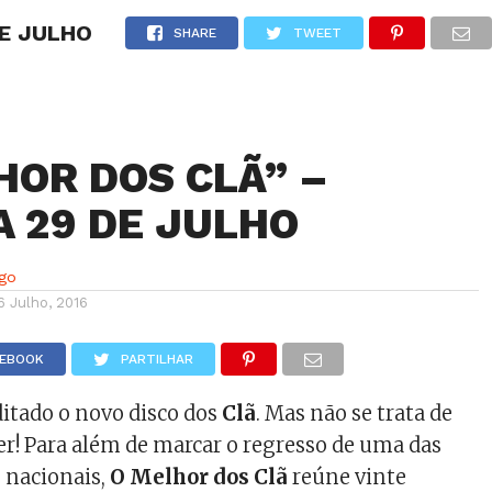
DE JULHO
NOTÍCIAS
GOSSIP
FUTEBOL
AGENDA
SHARE
TWEET
HOR DOS CLÃ” –
A 29 DE JULHO
lgo
6 Julho, 2016
CEBOOK
PARTILHAR
ditado o novo disco dos
Clã
. Mas não se trata de
r! Para além de marcar o regresso de uma das
 nacionais,
O Melhor dos Clã
reúne vinte