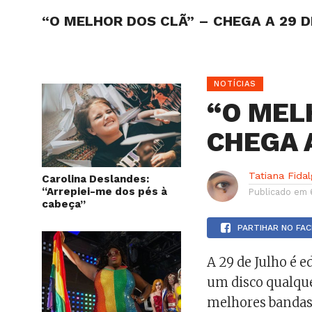
“O MELHOR DOS CLÃ” – CHEGA A 29 
HOME
NOTÍCIAS
“O MEL
CHEGA 
Tatiana Fida
Carolina Deslandes:
“Arrepiei-me dos pés à
Publicado em
cabeça”
PARTIHAR NO FA
A 29 de Julho é e
um disco qualque
melhores bandas