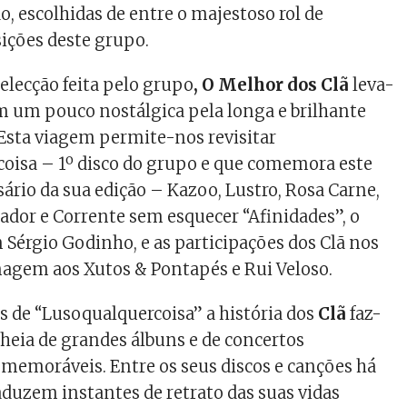
o, escolhidas de entre o majestoso rol de
ições deste grupo.
elecção feita pelo grupo
, O Melhor dos Clã
leva-
 um pouco nostálgica pela longa e brilhante
 Esta viagem permite-nos revisitar
sa – 1º disco do grupo e que comemora este
sário da sua edição – Kazoo, Lustro, Rosa Carne,
oador e Corrente sem esquecer “Afinidades”, o
m Sérgio Godinho, e as participações dos Clã nos
agem aos Xutos & Pontapés e Rui Veloso.
s de “Lusoqualquercoisa” a história dos
Clã
faz-
eia de grandes álbuns e de concertos
memoráveis. Entre os seus discos e canções há
aduzem instantes de retrato das suas vidas