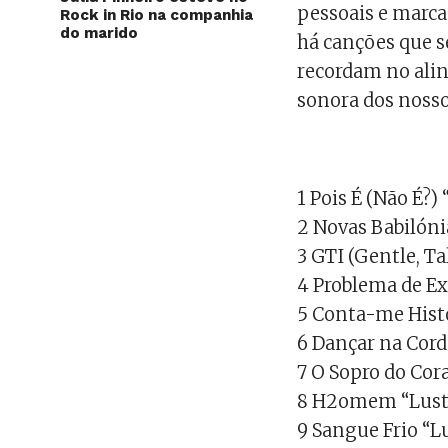
pessoais e marcas
Rock in Rio na companhia
do marido
há canções que s
recordam no alin
sonora dos nosso
1 Pois É (Não É
2 Novas Babilón
3 GTI (Gentle, Ta
4 Problema de E
5 Conta-me Hist
6 Dançar na Cor
7 O Sopro do Cor
8 H2omem “Lust
9 Sangue Frio “L