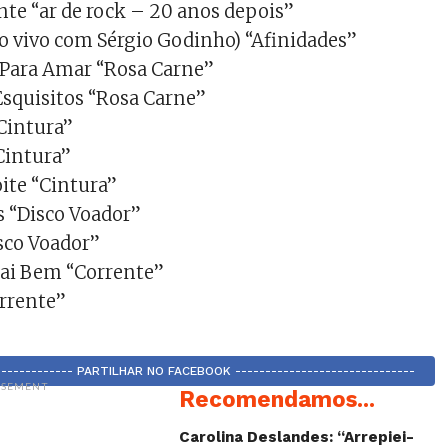
ente “ar de rock – 20 anos depois”
ao vivo com Sérgio Godinho) “Afinidades”
Para Amar “Rosa Carne”
 Esquisitos “Rosa Carne”
“Cintura”
Cintura”
ite “Cintura”
s “Disco Voador”
isco Voador”
Cai Bem “Corrente”
orrente”
-------------- PARTILHAR NO FACEBOOK ------------------------------
ISEMENT
Recomendamos...
Carolina Deslandes: “Arrepiei-