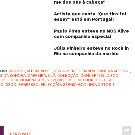
me dos pés à cabeça”
Artista que canta “Que tiro foi
esse?” está em Portugal!
Paulo Pires esteve no NOS Alive
com companhia especial
Júlia Pinheiro esteve no Rock in
Rio na companhia do marido
OS:
20 ANOS
,
ÁLBUM NOVO
,
ALINHAMENTO
,
BANDA
,
BANDA NACIONAL
,
ANDA SONORA
,
CARREIRA
,
CLÃ
,
COLECÇÃO
,
CONCERTOS
,
DISCO
,
,
HISTÓRIA
,
HOMENAGEM
,
NOVO ÁLBUM
,
O MELHOR DOS CLÃ
,
RO DISCO
,
REGRESSO
,
SELECÇÃO
,
SÉRGIO GODINHO
,
XUTOS E
FESTIVAIS