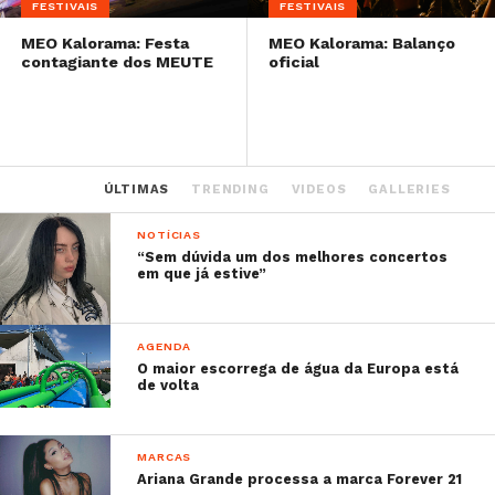
FESTIVAIS
FESTIVAIS
MEO Kalorama: Festa
MEO Kalorama: Balanço
contagiante dos MEUTE
oficial
ÚLTIMAS
TRENDING
VIDEOS
GALLERIES
NOTÍCIAS
“Sem dúvida um dos melhores concertos
em que já estive”
AGENDA
O maior escorrega de água da Europa está
de volta
MARCAS
Ariana Grande processa a marca Forever 21