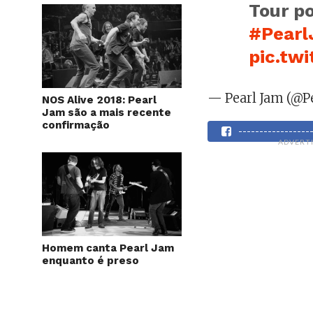
Tour p
#Pear
pic.tw
— Pearl Jam (@P
NOS Alive 2018: Pearl
Jam são a mais recente
confirmação
----------------
ADVERT
Homem canta Pearl Jam
enquanto é preso