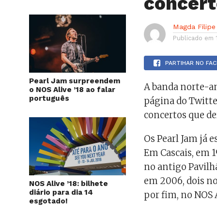
concert
Magda Filipe
Publicado em
PARTIHAR NO FA
Pearl Jam surpreendem
A banda norte-am
o NOS Alive ’18 ao falar
português
página do Twitte
concertos que d
Os Pearl Jam já 
Em Cascais, em 1
no antigo Pavilh
em 2006, dois no
NOS Alive ’18: bilhete
diário para dia 14
por fim, no NOS 
esgotado!