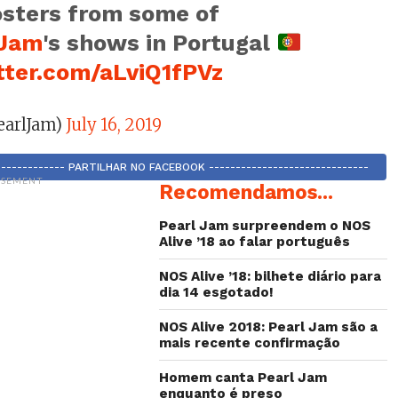
osters from some of
lJam
's shows in Portugal
itter.com/aLviQ1fPVz
earlJam)
July 16, 2019
-------------- PARTILHAR NO FACEBOOK ------------------------------
ISEMENT
Recomendamos...
Pearl Jam surpreendem o NOS
Alive ’18 ao falar português
NOS Alive ’18: bilhete diário para
dia 14 esgotado!
NOS Alive 2018: Pearl Jam são a
mais recente confirmação
Homem canta Pearl Jam
enquanto é preso