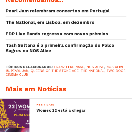
março
Pearl Jam relembram concertos em Portugal
–
Muse confirmados para o Rock in Rio Lisboa
–
Primeiro álbum de Fernando Daniel já tem
The National, em Lisboa, em dezembro
data marcada
EDP Live Bands regressa com novos prémios
Tash Sultana é a primeira confirmação do Palco
Sagres no NOS Alive
TÓPICOS RELACIONADOS:
FRANZ FERDINAND
,
NOS ALIVE
,
NOS ALIVE
18
,
PEARL JAM
,
QUEENS OF THE STONE AGE
,
THE NATIONAL
,
TWO DOOR
CINEMA CLUB
Mais em Notícias
FESTIVAIS
Womex 22 está a chegar