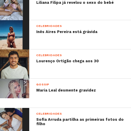
Liliana Filipa já revelou o sexo do bebé
CELEBRIDADES
Inês Aires Pereira está grávida
CELEBRIDADES
Lourenço Ortigão chega aos 30
GOSSIP
Maria Leal desmente gravidez
CELEBRIDADES
Sofia Arruda partilha as primeiras fotos do
Relacionado:
O Rodrigo nasceu no NOS
filho