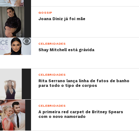
Alive’17!
Sabe mais aqui.
GOSSIP
Relacionado:
NOS Alive ’17: a despedida com
Joana Diniz já foi mãe
Depeche Mode.
Clica aqui.
Relacionado:
Imagine Dragons: “O terrorismo
quer dividir-nos!”
Clica aqui.
CELEBRIDADES
Shay Mitchell está grávida
CELEBRIDADES
Rita Serrano lança linha de fatos de banho
para todo o tipo de corpos
CELEBRIDADES
A primeira red carpet de Britney Spears
com o novo namorado