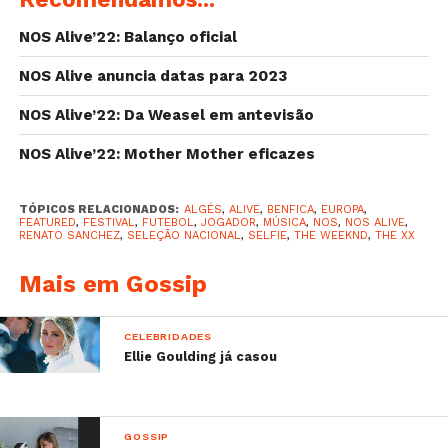
NOS Alive’22: Balanço oficial
NOS Alive anuncia datas para 2023
NOS Alive’22: Da Weasel em antevisão
NOS Alive’22: Mother Mother eficazes
TÓPICOS RELACIONADOS:
ALGÉS
,
ALIVE
,
BENFICA
,
EUROPA
,
FEATURED
,
FESTIVAL
,
FUTEBOL
,
JOGADOR
,
MÚSICA
,
NOS
,
NOS ALIVE
,
RENATO SANCHEZ
,
SELEÇÃO NACIONAL
,
SELFIE
,
THE WEEKND
,
THE XX
E a net vai abaixo …
Mais em Gossip
Uma publicação partilhada por João Gonçalves (@jg_1904) a
CELEBRIDADES
O jogador não deixou, ainda, de partilhar com os fãs
Ellie Goulding já casou
nas redes sociais uma fotografia com um grupo de
amigos no NOS Alive! Vê a publicação aqui em baixo:
GOSSIP