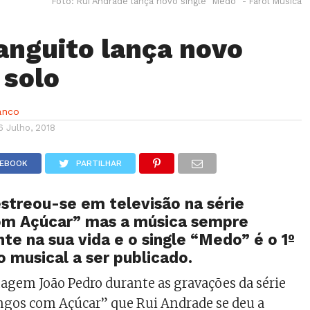
Foto: Rui Andrade lança novo single "Medo" - Farol Música
nguito lança novo
 solo
anco
6 Julho, 2018
CEBOOK
PARTILHAR
streou-se em televisão na série
m Açúcar” mas a música sempre
te na sua vida e o single “Medo” é o 1º
o musical a ser publicado.
agem João Pedro durante as gravações da série
ngos com Açúcar” que Rui Andrade se deu a