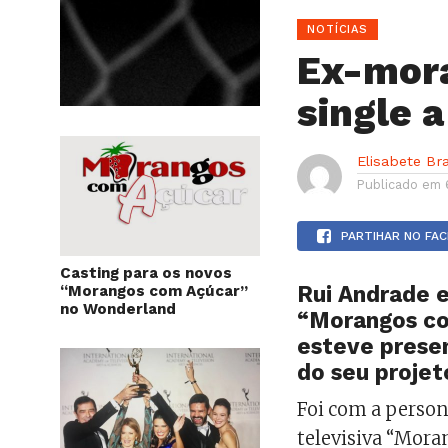
NOTÍCIAS
Ex-mora
single a
Elisabete Br
Publicado em
PARTIHAR NO FA
Casting para os novos
Rui Andrade
e
“Morangos com Açúcar”
no Wonderland
“Morangos co
esteve presen
do seu projet
Foi com a person
televisiva “Mora