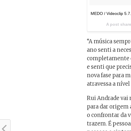
MEDO / Videoclip 5.
A post shar
“A música sempr
ano senti a nece
completamente di
e senti que prec
nova fase para m
atravessa a nível
Rui Andrade vai 
para dar origem 
o confrontar da v
trazem. É pesso