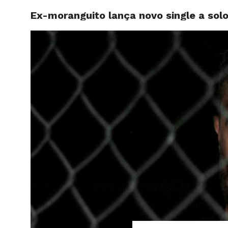
Ex-moranguito lança novo single a sol
HOME