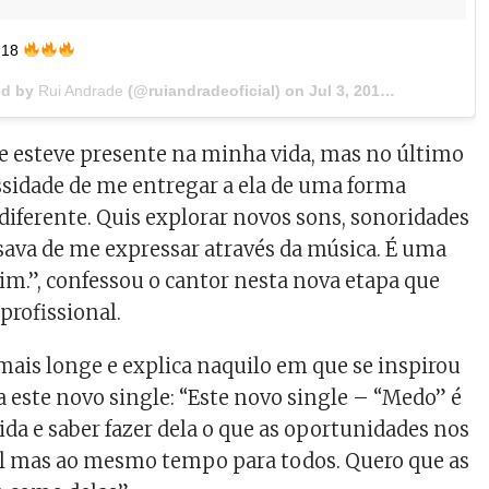
7.18
ed by
Rui Andrade
(@ruiandradeoficial) on
Jul 3, 2018 at 12:31pm PDT
e esteve presente na minha vida, mas no último
ssidade de me entregar a ela de uma forma
ferente. Quis explorar novos sons, sonoridades
isava de me expressar através da música. É uma
im.”, confessou o cantor nesta nova etapa que
 profissional.
mais longe e explica naquilo em que se inspirou
a este novo single: “Este novo single – “Medo” é
ida e saber fazer dela o que as oportunidades nos
al mas ao mesmo tempo para todos. Quero que as