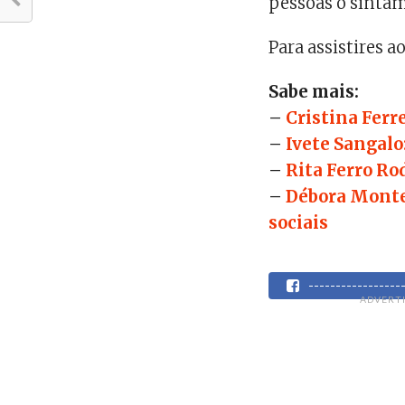
pessoas o sintam
Para assistires a
Sabe mais:
–
Cristina Ferr
–
Ivete Sangalo
–
Rita Ferro Rod
–
Débora Montei
sociais
----------------
ADVERT