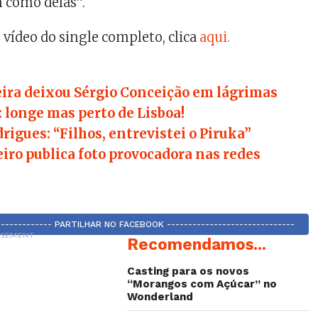
 como delas”.
o vídeo do single completo, clica
aqui.
eira deixou Sérgio Conceição em lágrimas
: longe mas perto de Lisboa!
rigues: “Filhos, entrevistei o Piruka”
ro publica foto provocadora nas redes
-------------- PARTILHAR NO FACEBOOK ------------------------------
ISEMENT
Recomendamos...
Casting para os novos
“Morangos com Açúcar” no
Wonderland