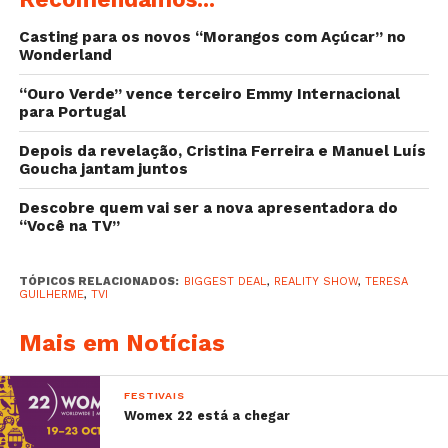
Casting para os novos “Morangos com Açúcar” no
Wonderland
Sabe mais:
–
Joana Madeira confessa: “Tenho medo que ele
“Ouro Verde” vence terceiro Emmy Internacional
para Portugal
me vá matar”
–
Dina Félix criticada pela sua reação aos
Depois da revelação, Cristina Ferreira e Manuel Luís
incêndios
Goucha jantam juntos
–
Sara Sampaio: “Sinto-me violada, maltratada e
Descobre quem vai ser a nova apresentadora do
desrespeitada”
“Você na TV”
–
Herman José goza com a Ministra da
Administração Interna
TÓPICOS RELACIONADOS:
BIGGEST DEAL
,
REALITY SHOW
,
TERESA
GUILHERME
,
TVI
Mais em Notícias
FESTIVAIS
Womex 22 está a chegar