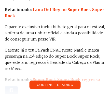
Relacionado:
Lana Del Rey no Super Bock Super
Rock
.
O pacote exclusivo inclui bilhete geral para o festival,
a oferta de uma t-shirt oficial e ainda a possibilidade
de conseguir um passe VIP.
Garante já o teu Fã Pack FNAC neste Natal e marca
presença na 25ª edição do Super Bock Super Rock,
que este ano regressa à Herdade do Cabeço da Flauta,
no Meco.
Relacionado:
Super Bock Super Rock regressa
CONTINUE READING
ao Meco em 2019
.