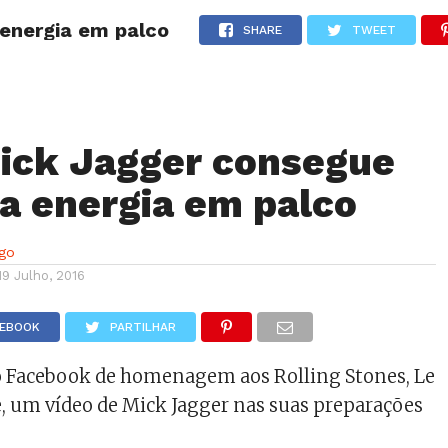
energia em palco
NOTÍCIAS
GOSSIP
FUTEBOL
AGENDA
SHARE
TWEET
ick Jagger consegue
ta energia em palco
lgo
19 Julho, 2016
CEBOOK
PARTILHAR
no Facebook de homenagem aos Rolling Stones, Le
e, um vídeo de Mick Jagger nas suas preparações