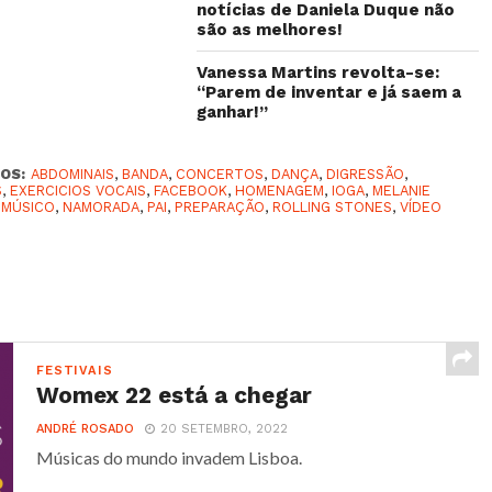
notícias de Daniela Duque não
são as melhores!
Vanessa Martins revolta-se:
“Parem de inventar e já saem a
ganhar!”
OS:
ABDOMINAIS
,
BANDA
,
CONCERTOS
,
DANÇA
,
DIGRESSÃO
,
S
,
EXERCICIOS VOCAIS
,
FACEBOOK
,
HOMENAGEM
,
IOGA
,
MELANIE
,
MÚSICO
,
NAMORADA
,
PAI
,
PREPARAÇÃO
,
ROLLING STONES
,
VÍDEO
FESTIVAIS
Womex 22 está a chegar
ANDRÉ ROSADO
20 SETEMBRO, 2022
Músicas do mundo invadem Lisboa.