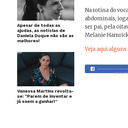
Na rotina do voca
abdominais, ioga,
Apesar de todas as
ser pai, pela oit
ajudas, as notícias de
Melanie Hamrick
Daniela Duque não são as
melhores!
Veja aqui alguns
----------------
ADVERT
Vanessa Martins revolta-
se: “Parem de inventar e
já saem a ganhar!”