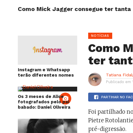
Como Mick Jagger consegue ter tanta 
HOME
NOTÍCIAS
Como M
ter tan
Instagram e Whatsapp
terão diferentes nomes
Tatiana Fida
Publicado em
Os 3 meses de Alice
PARTIHAR NO FA
fotografados pelo pai
babado: Daniel Oliveira
Foi partilhado 
Pietre Rotolanti
pré-digressão.