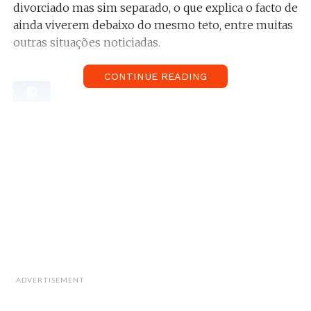
divorciado mas sim separado, o que explica o facto de
ainda viverem debaixo do mesmo teto, entre muitas
outras situações noticiadas.
Agora que tudo estava mais calmo, veio a mãe do ex-
CONTINUE READING
concorrente da Casa dos Segredos ‘incendiar’ os
rumores ao fazer uma publicação na sua página do
Facebook sobre o casal.
Relacionado:
Marco Costa não aguenta as
saudades: “Impossível não te amar”. Sabe mais
aqui.
ADVERTISEMENT